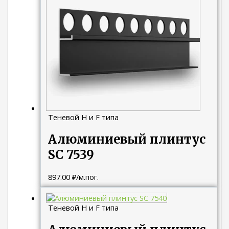
Теневой H и F типа
Алюминиевый плинтус
SC 7539
897.00
₽
/м.пог.
Теневой H и F типа