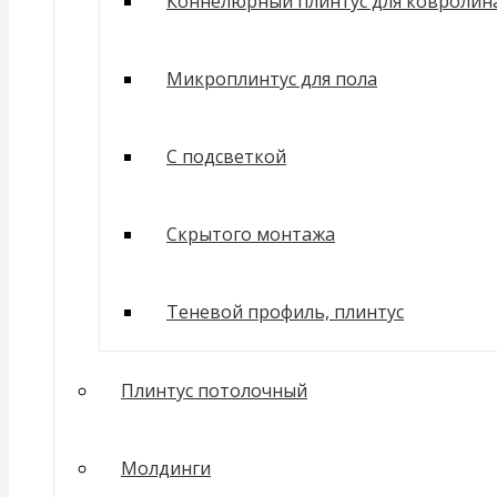
Коннелюрный плинтус для ковролин
Микроплинтус для пола
С подсветкой
Скрытого монтажа
Теневой профиль, плинтус
Плинтус потолочный
Молдинги