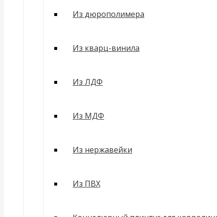
Из дюрополимера
Из кварц-винила
Из ЛДФ
Из МДФ
Из нержавейки
Из ПВХ