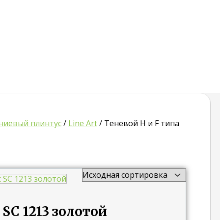
иевый плинтус
/
Line Art
/ Теневой H и F типа
C 1213 золотой