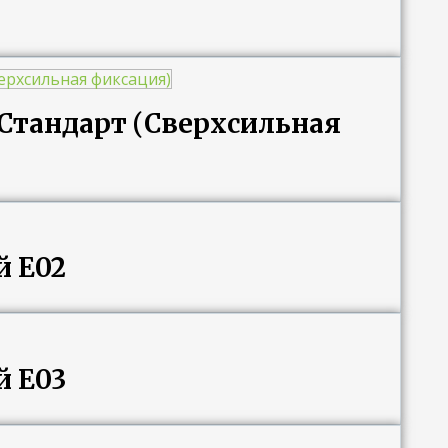
тандарт (Сверхсильная
 E02
 E03