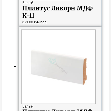
Белый
Плинтус Ликорн МДФ
К-11
621.00
₽
/м.пог.
Белый