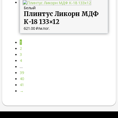
Белый
Плинтус Ликорн МДФ
К-18 133×12
621.00
₽
/м.пог.
1
2
3
4
…
39
40
41
→