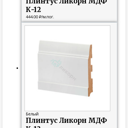
Плинтус Ликорн МДФ
К-12
444.00
₽
/м.пог.
Белый
Плинтус Ликорн МДФ