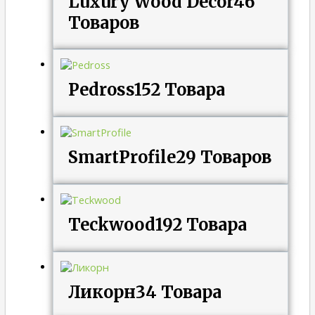
Luxury Wood Decor
46
Товаров
Pedross
152 Товара
SmartProfile
29 Товаров
Teckwood
192 Товара
Ликорн
34 Товара