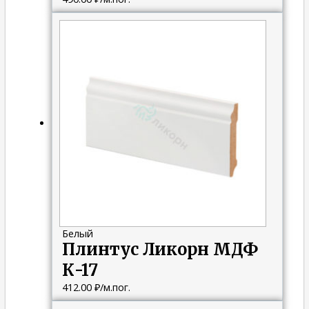
Белый
Плинтус Ликорн МДФ
К-17
412.00
₽
/м.пог.