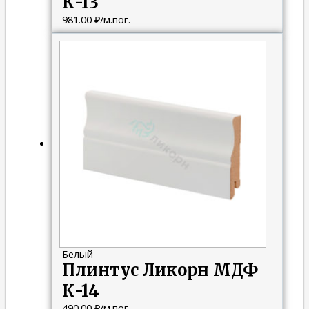
К-13
981.00
₽
/м.пог.
Белый
Плинтус Ликорн МДФ
К-14
490.00
₽
/м.пог.