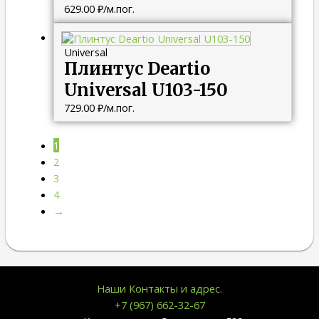
629.00
₽
/м.пог.
Universal
Плинтус Deartio
Universal U103-150
729.00
₽
/м.пог.
1
2
3
4
→
Наши Контакты и адрес.
+7 (967) 662-32-67