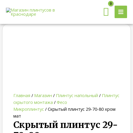
MAI
MEN
Диапазон
Quantity
цен:
580.00 ₽
–
790.00 ₽
Главная
/
Магазин
/
Плинтус напольный
/
Плинтус
скрытого монтажа
/
Фесо
Микроплинтус
/ Скрытый плинтус 29-70-80 хром
мат
Скрытый плинтус 29-