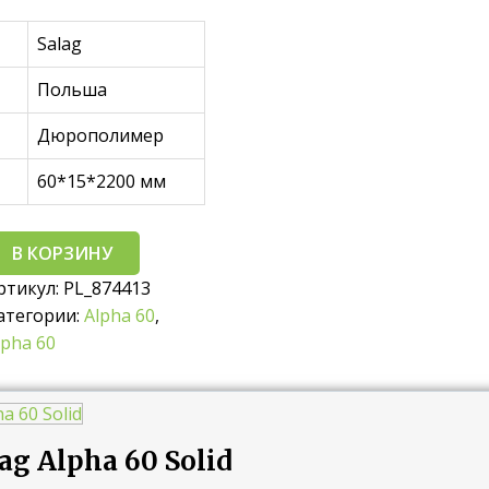
Salag
Польша
Дюрополимер
60*15*2200 мм
В КОРЗИНУ
ртикул:
PL_874413
атегории:
Alpha 60
,
lpha 60
ag Alpha 60 Solid