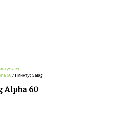
с
интусы из
pha 60
/ Плинтус Salag
 Alpha 60