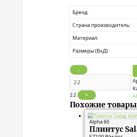
Бренд:
Страна производитель:
Материал:
Размеры (ВхД):
-
А
К
2.2
+
A
Похожие товары
Alpha 60
Плинтус Sal
572.00
₽
/м.пог.