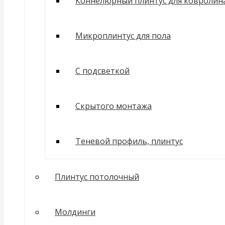
Коннелюрный плинтус для ковролин
Микроплинтус для пола
С подсветкой
Скрытого монтажа
Теневой профиль, плинтус
Плинтус потолочный
Молдинги