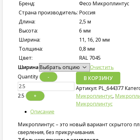
Бренд:
Фесо Микроплинтус
Страна производитель:
Россия
Длина:
2,5 м
Высота:
6 мм
Ширина:
11, 16, 20 мм
Толщина:
0,8 мм
Цвет:
RAL 7045
Ширина
Очистить
Quantity
-
В КОРЗИНУ
Артикул:
PL_644377
Катег
2.5
Микроплинтус
,
Микропли
+
Микроплинтус
Описание
Микроплинтус – это новый вариант скрытого пл
сверления, без прикручивания.