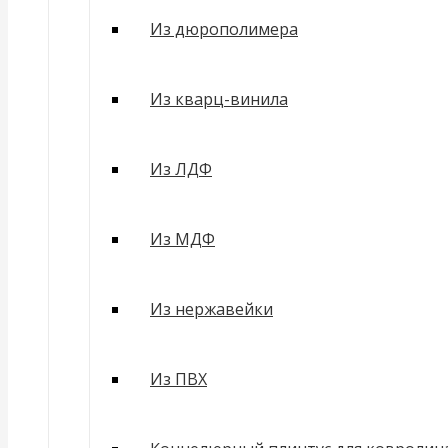
Из дюрополимера
Из кварц-винила
Из ЛДФ
Из МДФ
Из нержавейки
Из ПВХ