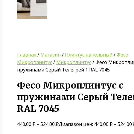
Главная
/
Магазин
/
Плинтус напольный
/
Фесо
Микроплинтус
/
Микроплинтус
/ Фесо Микроплин
пружинами Серый Телегрей 1 RAL 7045
Фесо Микроплинтус с
пружинами Серый Телег
RAL 7045
440.00
₽
–
524.00
₽
Диапазон цен: 440.00 ₽ – 524.00 