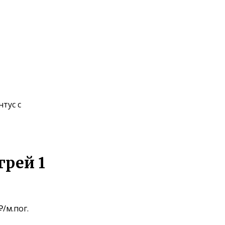
тус с
рей 1
₽
/м.пог.