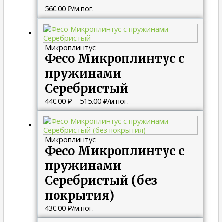
560.00
₽
/м.пог.
Диапазон
цен:
440.00 ₽
Микроплинтус
–
Фесо Микроплинтус с
515.00 ₽
пружинами
Серебристый
440.00
₽
–
515.00
₽
/м.пог.
Микроплинтус
Фесо Микроплинтус с
пружинами
Серебристый (без
покрытия)
430.00
₽
/м.пог.
Диапазон