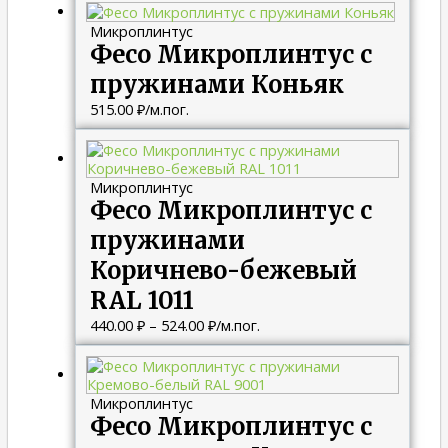
Микроплинтус
Фесо Микроплинтус с
пружинами Коньяк
515.00
₽
/м.пог.
Диапазон
цен:
440.00 ₽
Микроплинтус
–
Фесо Микроплинтус с
524.00 ₽
пружинами
Коричнево-бежевый
RAL 1011
440.00
₽
–
524.00
₽
/м.пог.
Диапазон
цен:
440.00 ₽
Микроплинтус
–
Фесо Микроплинтус с
524.00 ₽