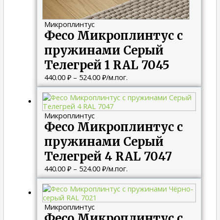
Микроплинтус
Фесо Микроплинтус с
пружинами Серый
Телегрей 1 RAL 7045
440.00
₽
–
524.00
₽
/м.пог.
Диапазон
цен:
440.00 ₽
Микроплинтус
–
Фесо Микроплинтус с
524.00 ₽
пружинами Серый
Телегрей 4 RAL 7047
440.00
₽
–
524.00
₽
/м.пог.
Диапазон
цен:
440.00 ₽
Микроплинтус
–
Фесо Микроплинтус с
524.00 ₽