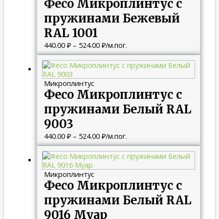
Фесо Микроплинтус с
524.00 ₽
пружинами Бежевый
RAL 1001
440.00
₽
–
524.00
₽
/м.пог.
Диапазон
цен:
440.00 ₽
Микроплинтус
–
Фесо Микроплинтус с
524.00 ₽
пружинами Белый RAL
9003
440.00
₽
–
524.00
₽
/м.пог.
Диапазон
цен:
440.00 ₽
Микроплинтус
–
Фесо Микроплинтус с
524.00 ₽
пружинами Белый RAL
9016 Муар