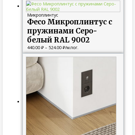
цен:
440.00 ₽
Микроплинтус
–
Фесо Микроплинтус с
524.00 ₽
пружинами Серо-
белый RAL 9002
440.00
₽
–
524.00
₽
/м.пог.
Диапазон
цен:
440.00 ₽
–
524.00 ₽