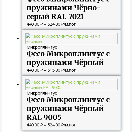
пружинами Чёрно-
серый RAL 7021
440.00
₽
–
524.00
₽
/м.пог.
Диапазон
цен:
440.00 ₽
Микроплинтус
–
Фесо Микроплинтус с
515.00 ₽
пружинами Чёрный
440.00
₽
–
515.00
₽
/м.пог.
Диапазон
цен:
440.00 ₽
Микроплинтус
–
Фесо Микроплинтус с
524.00 ₽
пружинами Чёрный
RAL 9005
440.00
₽
–
524.00
₽
/м.пог.