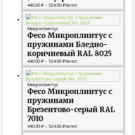
440.00
₽
–
524.00
₽
/м.пог.
Диапазон
цен:
440.00 ₽
Микроплинтус
–
Фесо Микроплинтус с
524.00 ₽
пружинами Бледно-
коричневый RAL 8025
440.00
₽
–
524.00
₽
/м.пог.
Диапазон
цен:
440.00 ₽
Микроплинтус
–
Фесо Микроплинтус с
524.00 ₽
пружинами
Брезентово-серый RAL
7010
440.00
₽
–
524.00
₽
/м.пог.