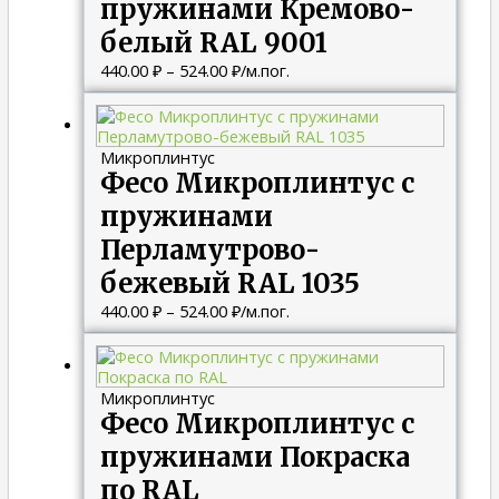
пружинами Кремово-
белый RAL 9001
440.00
₽
–
524.00
₽
/м.пог.
Диапазон
цен:
440.00 ₽
Микроплинтус
–
Фесо Микроплинтус с
524.00 ₽
пружинами
Перламутрово-
бежевый RAL 1035
440.00
₽
–
524.00
₽
/м.пог.
Микроплинтус
Фесо Микроплинтус с
пружинами Покраска
по RAL