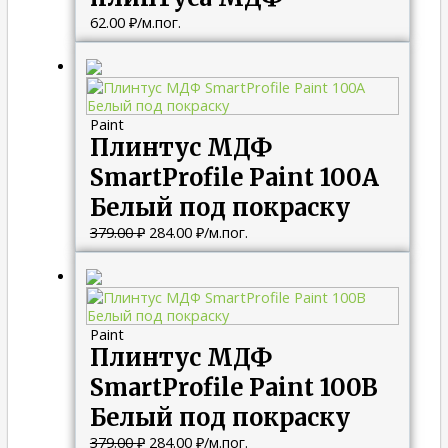
62.00
₽
/м.пог.
Первоначальная
Текущая
цена
цена:
составляла
284.00 ₽.
379.00 ₽.
Paint
Плинтус МДФ
SmartProfile Paint 100A
Белый под покраску
379.00
₽
284.00
₽
/м.пог.
Первоначальная
Текущая
цена
цена:
составляла
284.00 ₽.
379.00 ₽.
Paint
Плинтус МДФ
SmartProfile Paint 100B
Белый под покраску
379.00
₽
284.00
₽
/м.пог.