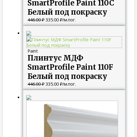
SmartProfile Paint 110C
Белый под покраску
446.00
₽
335.00
₽
/м.пог.
Первоначальная
Текущая
цена
цена:
составляла
335.00 ₽.
446.00 ₽.
Paint
Плинтус МДФ
SmartProfile Paint 110F
Белый под покраску
446.00
₽
335.00
₽
/м.пог.
Первоначальная
Текущая
цена
цена:
составляла
335.00 ₽.
446.00 ₽.