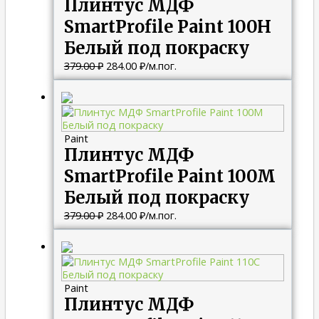
Плинтус МДФ
SmartProfile Paint 100H
Белый под покраску
379.00
₽
284.00
₽
/м.пог.
Первоначальная
Текущая
цена
цена:
составляла
284.00 ₽.
379.00 ₽.
Paint
Плинтус МДФ
SmartProfile Paint 100M
Белый под покраску
379.00
₽
284.00
₽
/м.пог.
Первоначальная
Текущая
цена
цена:
составляла
335.00 ₽.
446.00 ₽.
Paint
Плинтус МДФ