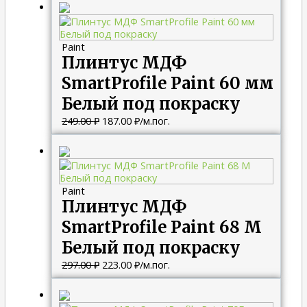
цена
цена:
составляла
187.00 ₽.
249.00 ₽.
Paint
Плинтус МДФ
SmartProfile Paint 60 мм
Белый под покраску
249.00
₽
187.00
₽
/м.пог.
Первоначальная
Текущая
цена
цена:
составляла
223.00 ₽.
297.00 ₽.
Paint
Плинтус МДФ
SmartProfile Paint 68 M
Белый под покраску
297.00
₽
223.00
₽
/м.пог.
Первоначальная
Текущая
цена
цена: