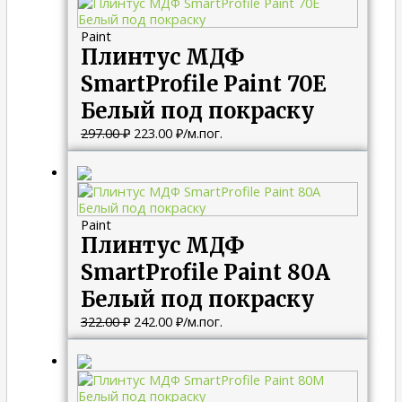
составляла
223.00 ₽.
297.00 ₽.
Paint
Плинтус МДФ
SmartProfile Paint 70E
Белый под покраску
297.00
₽
223.00
₽
/м.пог.
Первоначальная
Текущая
цена
цена:
составляла
242.00 ₽.
322.00 ₽.
Paint
Плинтус МДФ
SmartProfile Paint 80A
Белый под покраску
322.00
₽
242.00
₽
/м.пог.
Первоначальная
Текущая
цена
цена:
составляла
242.00 ₽.
322.00 ₽.