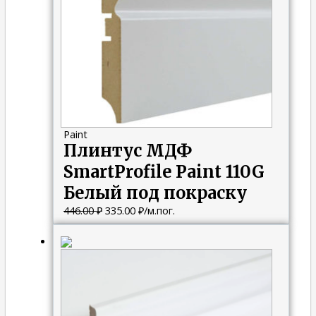
Paint
Плинтус МДФ
SmartProfile Paint 110G
Белый под покраску
446.00
₽
335.00
₽
/м.пог.
Первоначальная
Текущая
цена
цена:
составляла
335.00 ₽.
446.00 ₽.