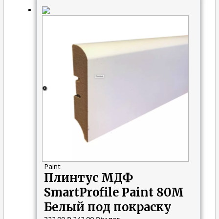
Первоначальная
Текущая
цена
цена:
составляла
242.00 ₽.
322.00 ₽.
Paint
Плинтус МДФ
SmartProfile Paint 80M
Белый под покраску