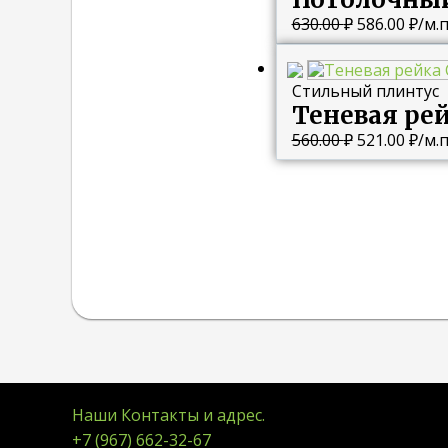
630.00
₽
586.00
₽
/м.п
Стильный плинтус
Теневая ре
560.00
₽
521.00
₽
/м.п
Наши Контакты и адрес.
+7 (967) 662-32-67