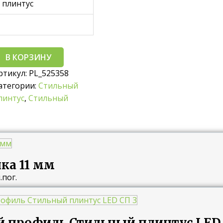
 плинтус
В КОРЗИНУ
ртикул:
PL_525358
атегории:
Стильный
линтус
,
Стильный
ка 11 мм
.пог.
 профиль Стильный плинтус LED 