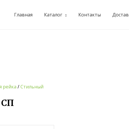
Главная
Каталог
Контакты
Достав
льная
льная
ущая
ущая
иапазон
а:
а:
н:
00 ₽.
00 ₽.
0.00 ₽
0.00 ₽
я рейка
/
Стильный
 СП