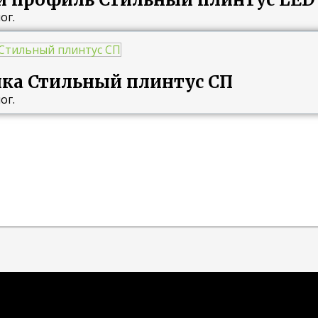
ог.
йка Стильный плинтус СП
ог.