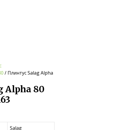
с
80
/ Плинтус Salag Alpha
g Alpha 80
63
Salag