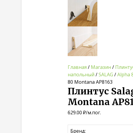
Главная
/
Магазин
/
Плинту
напольный
/
SALAG
/
Alpha 
80 Montana AP8163
Плинтус Sala
Montana AP81
629.00
₽
/м.пог.
Бренд: