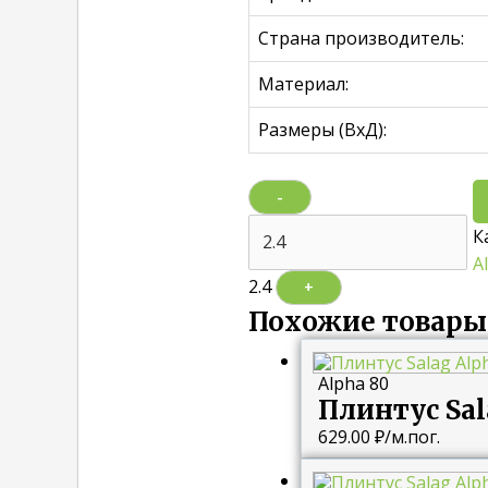
Страна производитель:
Материал:
Размеры (ВхД):
-
К
A
2.4
+
Похожие товары
Alpha 80
Плинтус Sal
629.00
₽
/м.пог.