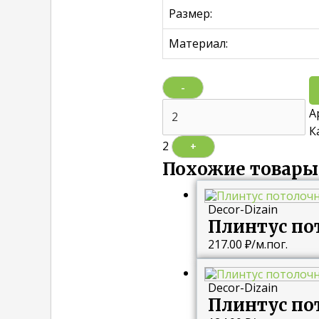
Размер:
Материал:
-
А
К
2
+
Похожие товары
Decor-Dizain
Плинтус по
217.00
₽
/м.пог.
Decor-Dizain
Плинтус по