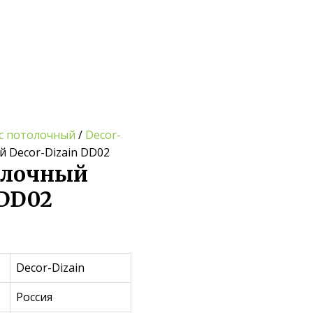
с потолочный
/
Decor-
й Decor-Dizain DD02
олочный
 DD02
Decor-Dizain
Россия