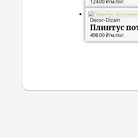
124.00
₽
/м.пог.
Decor-Dizain
Плинтус по
498.00
₽
/м.пог.
Наши Контакты и адрес.
+7 (967) 662-32-67
г. Краснодар, ул. Северная, д. 529.