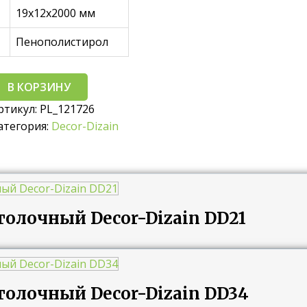
19х12х2000 мм
Пенополистирол
В КОРЗИНУ
ртикул:
PL_121726
атегория:
Decor-Dizain
толочный Decor-Dizain DD21
толочный Decor-Dizain DD34