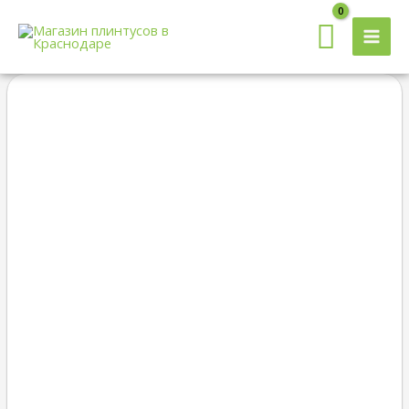
MAI
MEN
Диапазон
Quantity
цен:
255.00 ₽
–
358.00 ₽