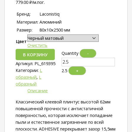
779.00
₽
/м.пог.
Бренд:
Laconistiq
Материал:
Алюминий
Размер:
80х10х2500 мм
Цвет
Очистить
Quantity
-
В КОРЗИНУ
Артикул:
PL_619395
Категории:
L
2.5
+
образный
,
L
образный
Описание
Классический клеевой плинтус высотой 62мм
повышенной прочности с антистатичной
поверхностью, которая исключает попадание
пыли и естественное загрязнение по всей
плоскости. ADHESIVE перекрывает зазор 15,5мм