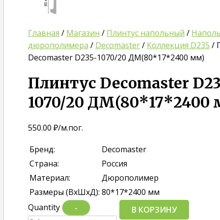
Главная
/
Магазин
/
Плинтус напольный
/
Наполь
дюрополимера
/
Decomaster
/
Коллекция D235
/ 
Decomaster D235-1070/20 ДМ(80*17*2400 мм)
Плинтус Decomaster D23
1070/20 ДМ(80*17*2400 
550.00
₽
/м.пог.
Бренд:
Decomaster
Страна:
Россия
Материал:
Дюрополимер
Размеры (ВхШхД):
80*17*2400 мм
Quantity
-
В КОРЗИНУ