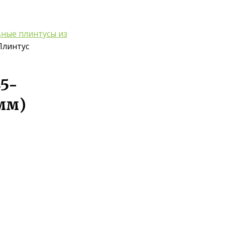
ные плинтусы из
Плинтус
5-
мм)