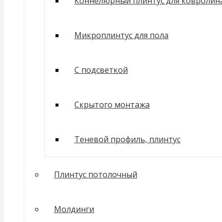
Коннелюрный плинтус для ковролин
Микроплинтус для пола
С подсветкой
Скрытого монтажа
Теневой профиль, плинтус
Плинтус потолочный
Молдинги