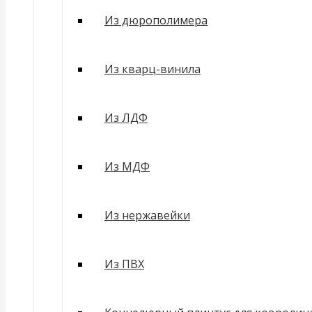
Из дюрополимера
Из кварц-винила
Из ЛДФ
Из МДФ
Из нержавейки
Из ПВХ