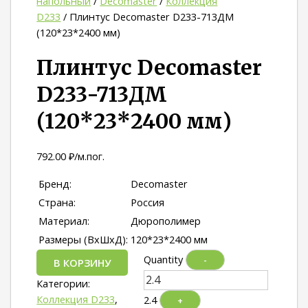
напольный
/
Decomaster
/
Коллекция
D233
/ Плинтус Decomaster D233-713ДМ
(120*23*2400 мм)
Плинтус Decomaster
D233-713ДМ
(120*23*2400 мм)
792.00
₽
/м.пог.
Бренд:
Decomaster
Страна:
Россия
Материал:
Дюрополимер
Размеры (ВхШхД):
120*23*2400 мм
Quantity
-
В КОРЗИНУ
Категории:
Коллекция D233
,
2.4
+