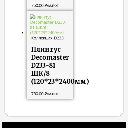
750.00
₽
/м.пог.
Коллекция D233
Плинтус
Decomaster
D233-81
ШК/8
(120*23*2400мм)
750.00
₽
/м.пог.