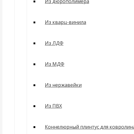
Из дюрополимера
Из кварц-винила
Из ЛДФ
Из МДФ
Из нержавейки
Из ПВХ
Коннелюрный плинтус для ковролин