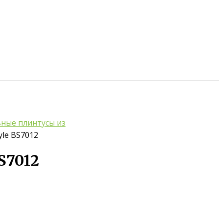
ные плинтусы из
yle BS7012
S7012