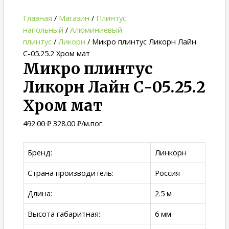
Главная
/
Магазин
/
Плинтус
напольный
/
Алюминиевый
плинтус
/
Ликорн
/ Микро плинтус Ликорн Лайн
С-05.25.2 Хром мат
Микро плинтус
Ликорн Лайн С-05.25.2
Хром мат
492.00
₽
328.00
₽
/м.пог.
Бренд:
Линкорн
Страна производитель:
Россия
Длина:
2.5 м
Высота габаритная:
6 мм