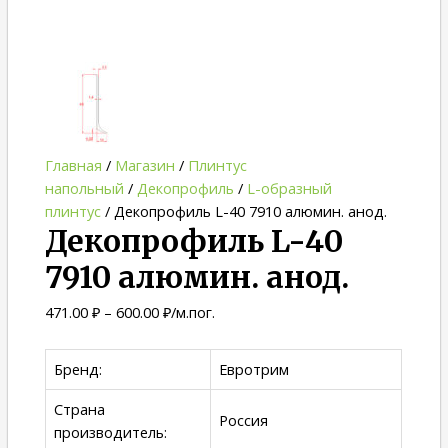
Главная
/
Магазин
/
Плинтус
напольный
/
Декопрофиль
/
L-образный
плинтус
/ Декопрофиль L-40 7910 алюмин. анод.
Декопрофиль L-40
7910 алюмин. анод.
471.00
₽
–
600.00
₽
/м.пог.
Бренд:
Евротрим
Страна
Россия
производитель: