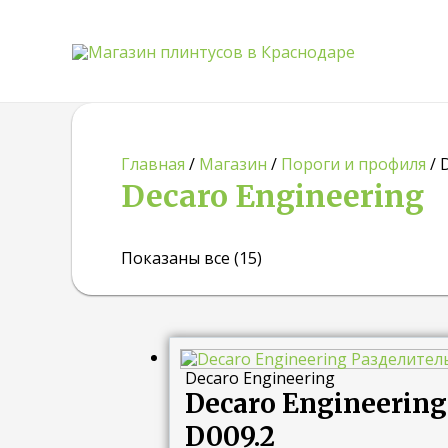
Главная
/
Магазин
/
Пороги и профиля
/ 
Decaro Engineering
Показаны все (15)
Диапазон
цен:
Decaro Engineering
490.00 ₽
Decaro Engineeri
–
570.00 ₽
D009.2