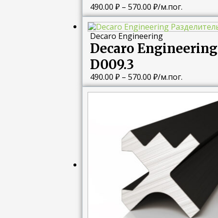
490.00
₽
–
570.00
₽
/м.пог.
Диапазон
цен:
Decaro Engineering
490.00 ₽
Decaro Engineeri
–
570.00 ₽
D009.3
490.00
₽
–
570.00
₽
/м.пог.
Диапазон
цен:
790.00 ₽
–
970.00 ₽