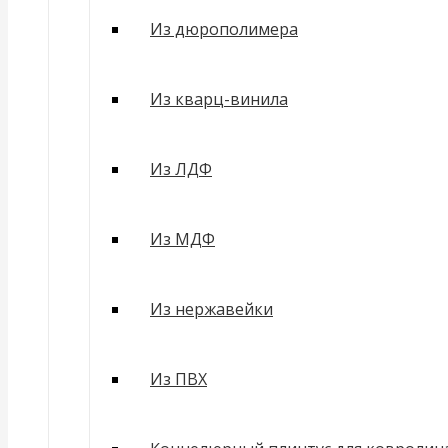
Из дюрополимера
Из кварц-винила
Из ЛДФ
Из МДФ
Из нержавейки
Из ПВХ