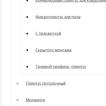
Коннелюрный плинтус для ковролин
Микроплинтус для пола
С подсветкой
Скрытого монтажа
Теневой профиль, плинтус
Плинтус потолочный
Молдинги