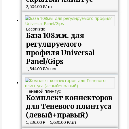
2,504.00
₽
/шт.
Laconistiq
База 108мм. для
регулируемого
профиля Universal
Panel/Gips
1,544.00
₽
/м.пог.
Диапазон
цен:
5,236.00 ₽
Теневой плинтус
–
Комплект коннекторов
5,630.00 ₽
для Теневого плинтуса
(левый+правый)
5,236.00
₽
–
5,630.00
₽
/шт.