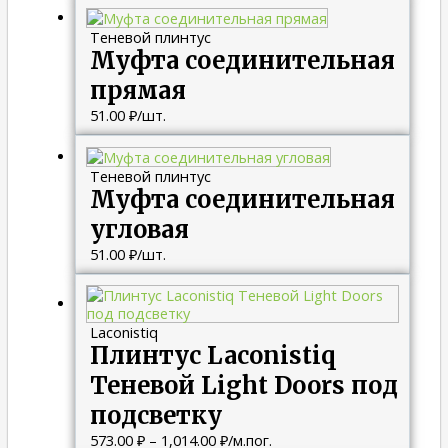
Теневой плинтус
Муфта соединительная
прямая
51.00
₽
/шт.
Теневой плинтус
Муфта соединительная
угловая
51.00
₽
/шт.
Диапазон
цен:
573.00 ₽
Laconistiq
–
Плинтус Laconistiq
1,014.00 ₽
Теневой Light Doors под
подсветку
573.00
₽
–
1,014.00
₽
/м.пог.