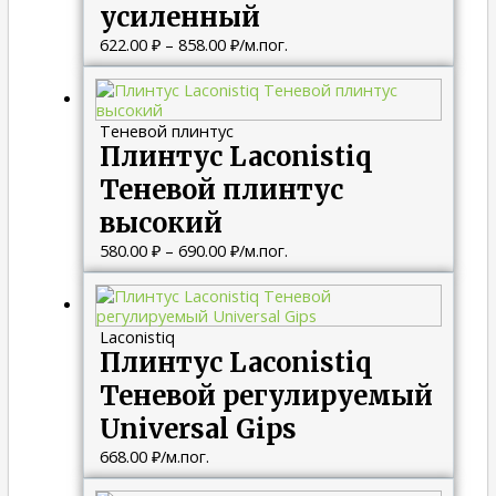
усиленный
622.00
₽
–
858.00
₽
/м.пог.
Диапазон
цен:
580.00 ₽
Теневой плинтус
–
Плинтус Laconistiq
690.00 ₽
Теневой плинтус
высокий
580.00
₽
–
690.00
₽
/м.пог.
Laconistiq
Плинтус Laconistiq
Теневой регулируемый
Universal Gips
668.00
₽
/м.пог.