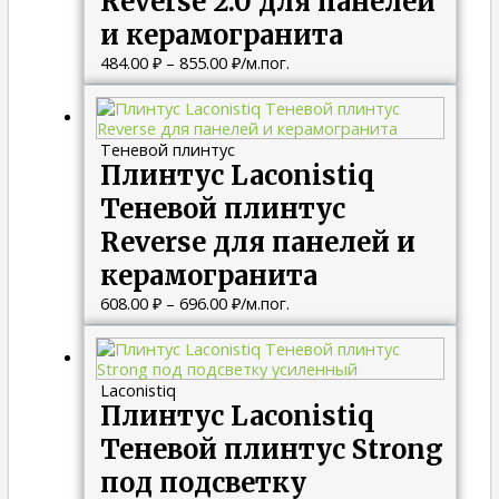
Reverse 2.0 для панелей
и керамогранита
484.00
₽
–
855.00
₽
/м.пог.
Диапазон
цен:
608.00 ₽
Теневой плинтус
–
Плинтус Laconistiq
696.00 ₽
Теневой плинтус
Reverse для панелей и
керамогранита
608.00
₽
–
696.00
₽
/м.пог.
Диапазон
цен:
622.00 ₽
Laconistiq
–
Плинтус Laconistiq
858.00 ₽
Теневой плинтус Strong
под подсветку