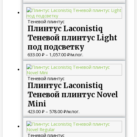
Диапазон
цен:
633.00 ₽
Теневой плинтус
–
Плинтус Laconistiq
1,057.00 ₽
Теневой плинтус Light
под подсветку
633.00
₽
–
1,057.00
₽
/м.пог.
Диапазон
цен:
423.00 ₽
Теневой плинтус
–
Плинтус Laconistiq
578.00 ₽
Теневой плинтус Novel
Mini
423.00
₽
–
578.00
₽
/м.пог.
Диапазон
цен:
596.00 ₽
Теневой плинтус
–