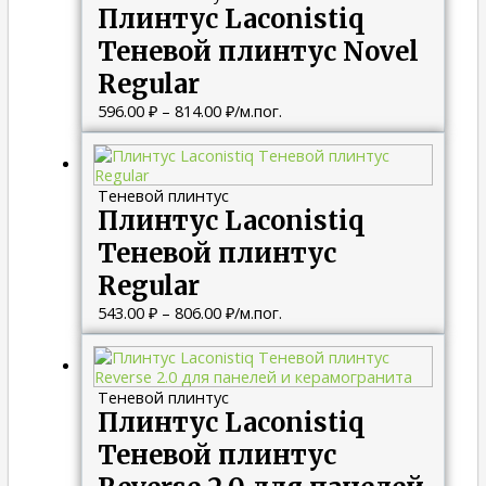
Плинтус Laconistiq
814.00 ₽
Теневой плинтус Novel
Regular
596.00
₽
–
814.00
₽
/м.пог.
Диапазон
цен:
543.00 ₽
Теневой плинтус
–
Плинтус Laconistiq
806.00 ₽
Теневой плинтус
Regular
543.00
₽
–
806.00
₽
/м.пог.
Диапазон
цен:
484.00 ₽
Теневой плинтус
–
Плинтус Laconistiq
855.00 ₽
Теневой плинтус