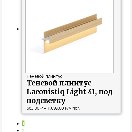
–
1,099.00 ₽
Теневой плинтус
Теневой плинтус
Laconistiq Light 41, под
подсветку
663.00
₽
–
1,099.00
₽
/м.пог.
1
2