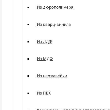
Из дюрополимера
Из кварц-винила
Из ЛДФ
Из МДФ
Из нержавейки
Из ПВХ