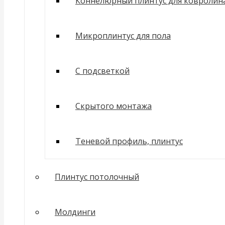
Коннелюрный плинтус для ковролин
Микроплинтус для пола
С подсветкой
Скрытого монтажа
Теневой профиль, плинтус
Плинтус потолочный
Молдинги