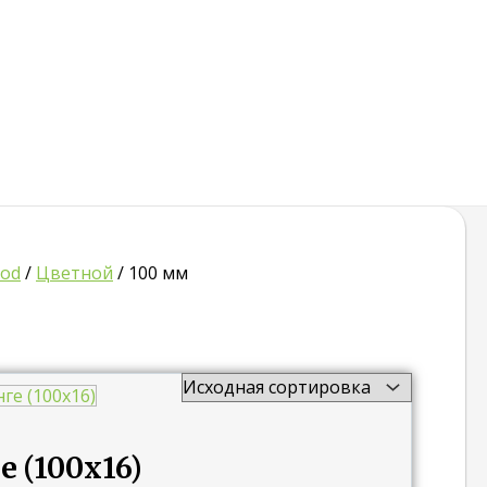
od
/
Цветной
/ 100 мм
 (100х16)