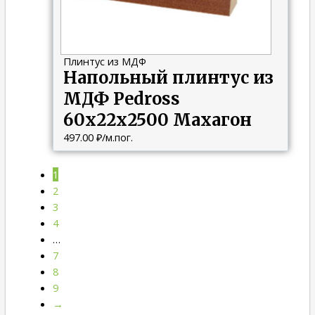
Плинтус из МДФ
Напольный плинтус из
МДФ Pedross
60х22х2500 Махагон
497.00
₽
/м.пог.
1
2
3
4
…
7
8
9
→