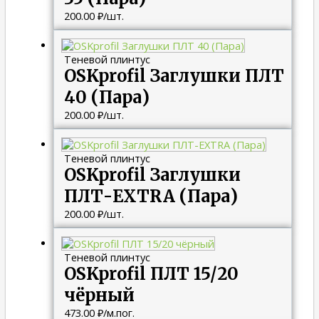
200.00
₽
/шт.
Теневой плинтус
OSKprofil Заглушки ПЛТ
40 (Пара)
200.00
₽
/шт.
Теневой плинтус
OSKprofil Заглушки
ПЛТ-EXTRA (Пара)
200.00
₽
/шт.
Теневой плинтус
OSKprofil ПЛТ 15/20
чёрный
473.00
₽
/м.пог.