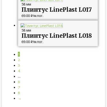
58 мм
Плинтус LinePlast L017
69.00
₽
/м.пог.
58 мм
Плинтус LinePlast L018
69.00
₽
/м.пог.
1
2
3
4
…
6
7
8
→