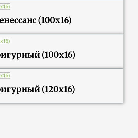
нессанс (100х16)
игурный (100х16)
игурный (120х16)