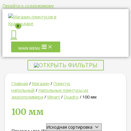
Перейти к содержимому
MAIN MENU
ОТКРЫТЬ ФИЛЬТРЫ
Главная
/
Магазин
/
Плинтус
напольный
/
Напольные плинтусы из
дюрополимера
/
Winart
/
Quadro
/ 100 мм
100 мм
Показаны все (8)