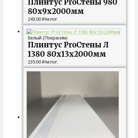
Плинтус ProСтены 980
80x9x2000мм
243.00
₽
/м.пог.
Белый (Покрасим)
Плинтус ProСтены Л
1380 80x13x2000мм
235.00
₽
/м.пог.