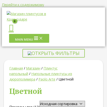
Перейти к содержимому
MAIN MENU
ОТКРЫТЬ ФИЛЬТРЫ
Главная
/
Магазин
/
Плинтус
напольный
/
Напольные плинтусы из
дюрополимера
/
Paolo Arte
/ Цветной
Цветной
Показаны все (12)