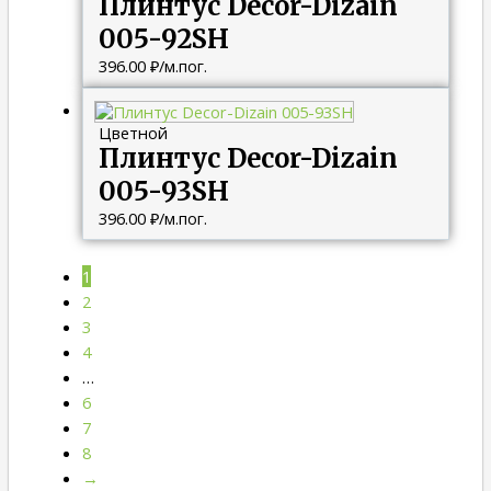
Плинтус Decor-Dizain
005-92SH
396.00
₽
/м.пог.
Цветной
Плинтус Decor-Dizain
005-93SH
396.00
₽
/м.пог.
1
2
3
4
…
6
7
8
→