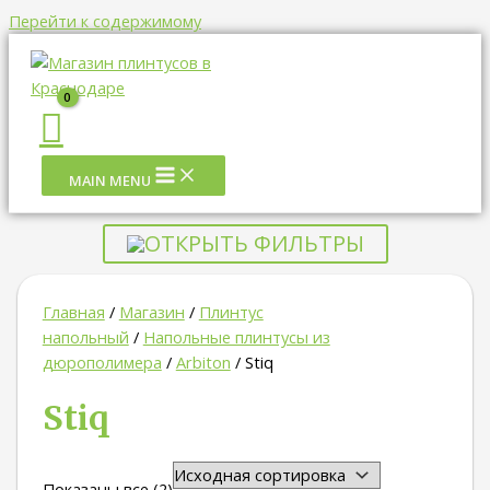
Перейти к содержимому
MAIN MENU
ОТКРЫТЬ ФИЛЬТРЫ
Главная
/
Магазин
/
Плинтус
напольный
/
Напольные плинтусы из
дюрополимера
/
Arbiton
/ Stiq
Stiq
Показаны все (2)