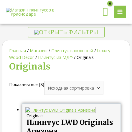
MAI
MEN
ОТКРЫТЬ ФИЛЬТРЫ
Главная
/
Магазин
/
Плинтус напольный
/
Luxury
Wood Decor
/
Плинтус из МДФ
/ Originals
Originals
Показаны все (8)
Диапазон
цен:
Originals
361.00 ₽
Плинтус LWD Originals
–
1,857.00 ₽
Аризона