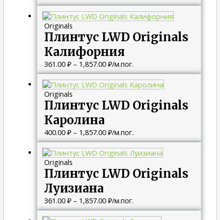
Диапазон
цен:
Originals
361.00 ₽
Плинтус LWD Originals
–
1,857.00 ₽
Калифорния
361.00
₽
–
1,857.00
₽
/м.пог.
Диапазон
цен:
Originals
400.00 ₽
Плинтус LWD Originals
–
1,857.00 ₽
Каролина
400.00
₽
–
1,857.00
₽
/м.пог.
Диапазон
цен:
Originals
361.00 ₽
Плинтус LWD Originals
–
1,857.00 ₽
Луизиана
361.00
₽
–
1,857.00
₽
/м.пог.
Диапазон