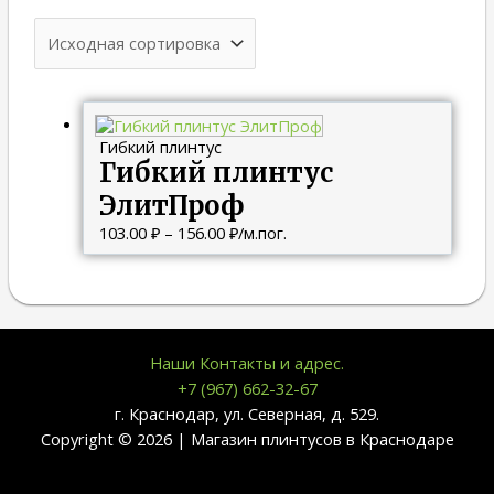
Диапазон
цен:
Гибкий плинтус
103.00 ₽
Гибкий плинтус
–
156.00 ₽
ЭлитПроф
103.00
₽
–
156.00
₽
/м.пог.
Наши Контакты и адрес.
+7 (967) 662-32-67
г. Краснодар, ул. Северная, д. 529.
Copyright © 2026 | Магазин плинтусов в Краснодаре