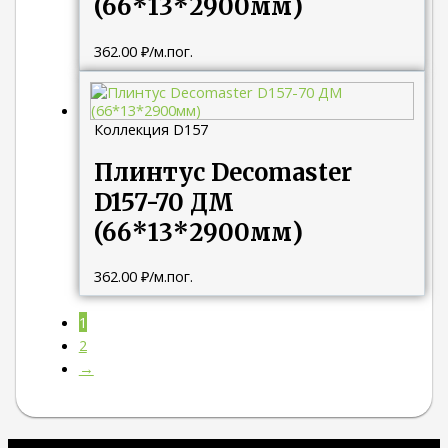
(66*13*2900мм)
362.00
₽
/м.пог.
Коллекция D157
Плинтус Decomaster
D157-70 ДМ
(66*13*2900мм)
362.00
₽
/м.пог.
1
2
→