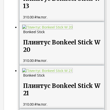
13
310.00
₽
/м.пог.
Bonkeel Stick
Плинтус Bonkeel Stick W
20
310.00
₽
/м.пог.
Bonkeel Stick
Плинтус Bonkeel Stick W
21
310.00
₽
/м.пог.