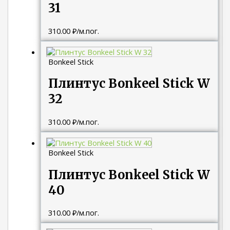
31
310.00
₽
/м.пог.
Bonkeel Stick
Плинтус Bonkeel Stick W
32
310.00
₽
/м.пог.
Bonkeel Stick
Плинтус Bonkeel Stick W
40
310.00
₽
/м.пог.