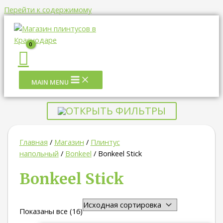
Перейти к содержимому
MAIN MENU
ОТКРЫТЬ ФИЛЬТРЫ
Главная
/
Магазин
/
Плинтус
напольный
/
Bonkeel
/ Bonkeel Stick
Bonkeel Stick
Показаны все (16)