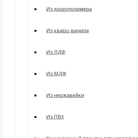
Из дюрополимера
Из кварц-винила
Из ЛДФ
Из МДФ
Из нержавейки
Из ПВХ