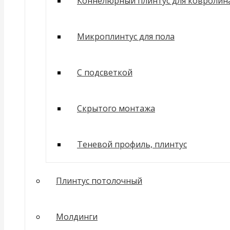
Коннелюрный плинтус для ковролин
Микроплинтус для пола
С подсветкой
Скрытого монтажа
Теневой профиль, плинтус
Плинтус потолочный
Молдинги