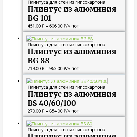
Плинтуса для стен из гипсокартона
451.00 ₽
Плинтус из алюминия
–
606.00 ₽
BG 101
451.00
₽
–
606.00
₽
/м.пог.
Диапазон
цен:
Плинтуса для стен из гипсокартона
719.00 ₽
Плинтус из алюминия
–
963.00 ₽
BG 88
719.00
₽
–
963.00
₽
/м.пог.
Диапазон
цен:
Плинтуса для стен из гипсокартона
270.00 ₽
Плинтус из алюминия
–
854.00 ₽
BS 40/60/100
270.00
₽
–
854.00
₽
/м.пог.
Диапазон
цен:
Плинтуса для стен из гипсокартона
580.00 ₽
Плинтус из алюминия
–