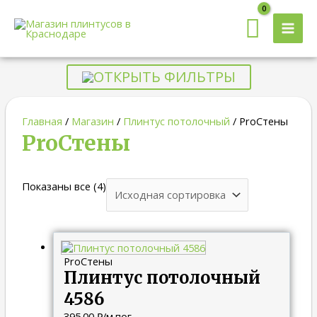
MAI
MEN
ОТКРЫТЬ ФИЛЬТРЫ
Главная
/
Магазин
/
Плинтус потолочный
/ ProСтены
ProСтены
Показаны все (4)
ProСтены
Плинтус потолочный
4586
395.00
₽
/м.пог.