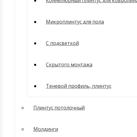
Коннелюрный плинтус для ковролин
Микроплинтус для пола
С подсветкой
Скрытого монтажа
Теневой профиль, плинтус
Плинтус потолочный
Молдинги