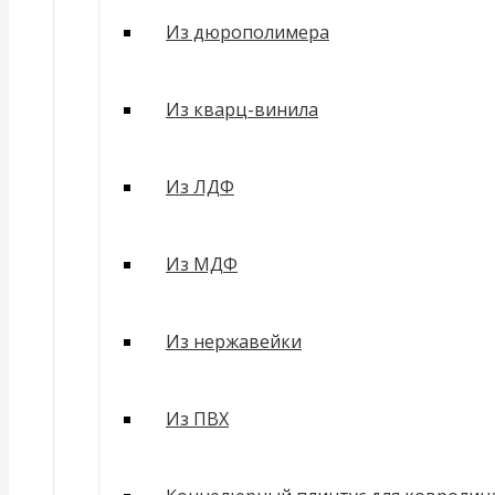
Из дюрополимера
Из кварц-винила
Из ЛДФ
Из МДФ
Из нержавейки
Из ПВХ