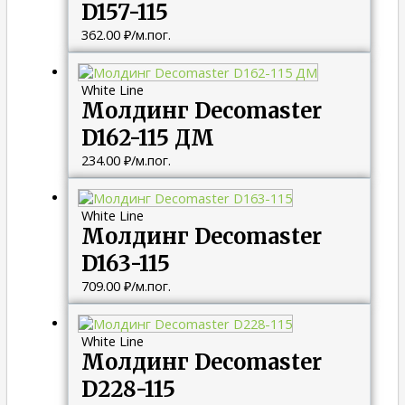
D157-115
362.00
₽
/м.пог.
White Line
Молдинг Decomaster
D162-115 ДМ
234.00
₽
/м.пог.
White Line
Молдинг Decomaster
D163-115
709.00
₽
/м.пог.
White Line
Молдинг Decomaster
D228-115