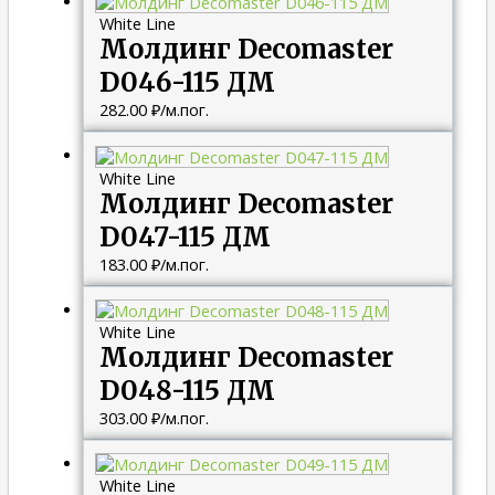
White Line
Молдинг Decomaster
D046-115 ДМ
282.00
₽
/м.пог.
White Line
Молдинг Decomaster
D047-115 ДМ
183.00
₽
/м.пог.
White Line
Молдинг Decomaster
D048-115 ДМ
303.00
₽
/м.пог.
White Line