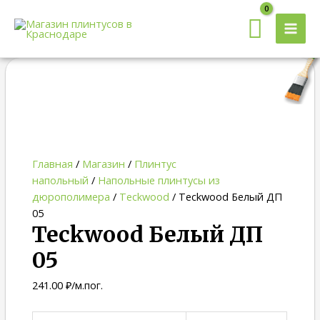
MAI
MEN
Quantity
Главная
/
Магазин
/
Плинтус
напольный
/
Напольные плинтусы из
дюрополимера
/
Teckwood
/ Teckwood Белый ДП
05
Teckwood Белый ДП
05
241.00
₽
/м.пог.